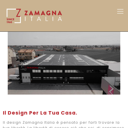
Il Design Per La Tua Casa.
Il design Zamagna Italia è pensato per farti trovare la
tua libertà. La libertà di essere ciò che sei, di esprimere