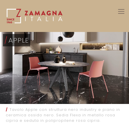
/
APPLE
/
Tavolo Apple con struttura nero industry e piano in
ceramica ossido nero. Sedia Flexa in metallo rosa
cipria e seduta in polipropilene rosa cipria.