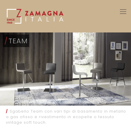
/
TEAM
/
Sgabello Team con vari tipi di basamento in metallo
a gas ofisso e rivestimento in ecopelle o tessuto
vintage soft touch.