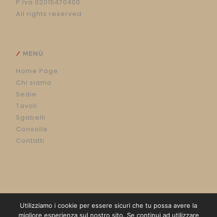
P.Iva 02015470400
All rights reserved
MENÙ
Home Page
Chi siamo
Sedie
Tavoli
Sgabelli
Consolle
Contatti
Utilizziamo i cookie per essere sicuri che tu possa avere la
migliore esperienza sul nostro sito. Se continui ad utilizzare