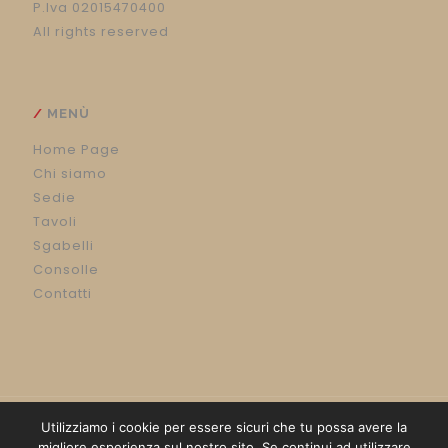
P.Iva 02015470400
All rights reserved
MENÙ
Home Page
Chi siamo
Sedie
Tavoli
Sgabelli
Consolle
Contatti
Utilizziamo i cookie per essere sicuri che tu possa avere la
migliore esperienza sul nostro sito. Se continui ad utilizzare