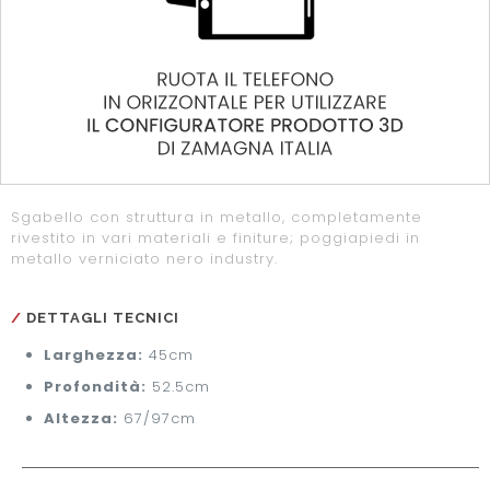
Sgabello con struttura in metallo, completamente
rivestito in vari materiali e finiture; poggiapiedi in
metallo verniciato nero industry.
DETTAGLI TECNICI
Larghezza:
45cm
Profondità:
52.5cm
Altezza:
67/97cm