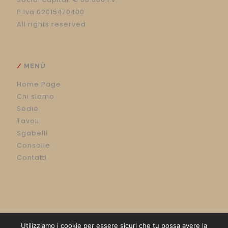
P.Iva 02015470400
All rights reserved
MENÙ
Home Page
Chi siamo
Sedie
Tavoli
Sgabelli
Consolle
Contatti
Utilizziamo i cookie per essere sicuri che tu possa avere la