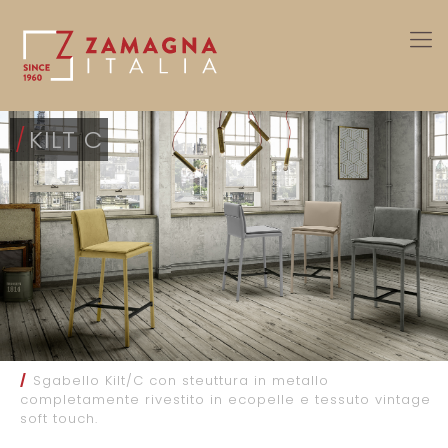
/
KILT C
/
Sgabello Kilt/C con steuttura in metallo
completamente rivestito in ecopelle e tessuto vintage
soft touch.