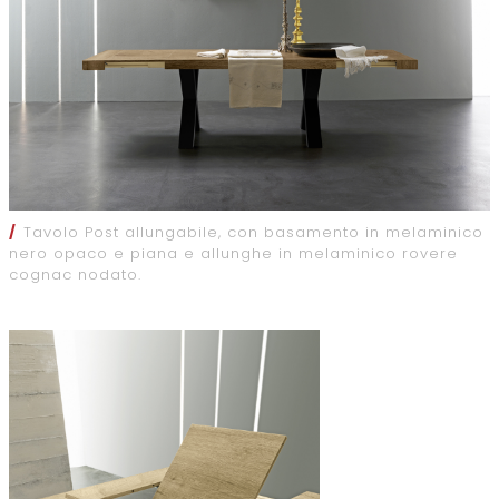
/
Tavolo Post allungabile, con basamento in melaminico
nero opaco e piana e allunghe in melaminico rovere
cognac nodato.