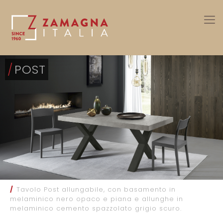
/
POST
/
Tavolo Post allungabile, con basamento in
melaminico nero opaco e piana e allunghe in
melaminico cemento spazzolato grigio scuro.