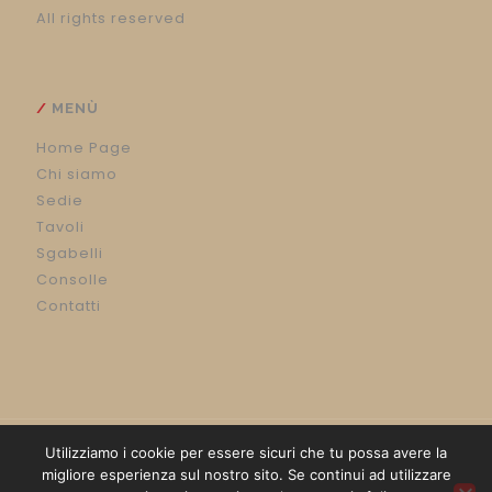
All rights reserved
MENÙ
Home Page
Chi siamo
Sedie
Tavoli
Sgabelli
Consolle
Contatti
Utilizziamo i cookie per essere sicuri che tu possa avere la
migliore esperienza sul nostro sito. Se continui ad utilizzare