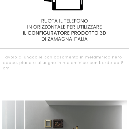
Tavolo allungabile con basamento in melaminico nero
opaco, piana e allunghe in melaminico con bordo da 8
cm.