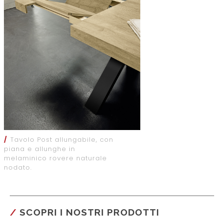
/
Tavolo Post allungabile, con
piana e allunghe in
melaminico rovere naturale
nodato.
SCOPRI I NOSTRI PRODOTTI